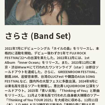
さらさ (Band Set)
2021年7月にデビューシングル「ネイルの島」をリリースし、本
格的に活動を開始。デビュー後わずか1年で FUJI ROCK
FESTIVAL'22への出演を果たした。2022年12月には、1st
Album 「Inner Ocean』をリリース。また、2023年12月に東
京・渋谷Www✕にて行われたワンマンライブ（star ）は即日ソ
ールドアウトを達成した。さらに、 GREEENROOM FESTIVAL、
朝霧JAM、岩壁音楽祭、台湾のLUCFest や韓国のASIA SONG
FESTIVALなど、国内外の大型フェスに多数出演。2024年9月に
は東名阪を回るツアーを開催し、恵比寿 LIQUIDROOM 公演をソ
ールドアウト。2025年「青い太陽」「Thinking of You」と新曲
をリリースし、11月より東名阪で行われた自身最大規模のツアー
「Thinking of You TOUR 2025」を大成功に収める。12月11日
（木）より MBS ドラマ特区枠で放送の「透明な夜に駆ける君